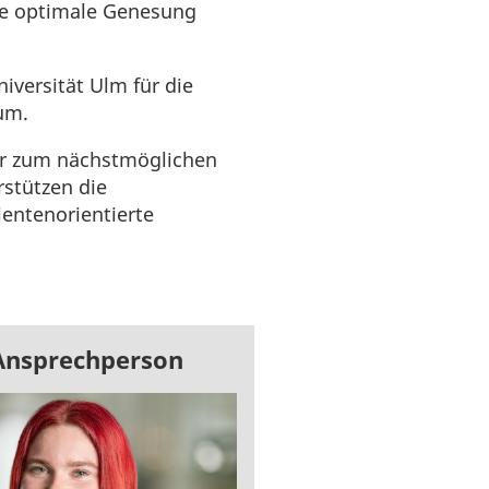
ne optimale Genesung
iversität Ulm für die
um.
ir zum nächstmöglichen
rstützen die
ientenorientierte
Ansprechperson