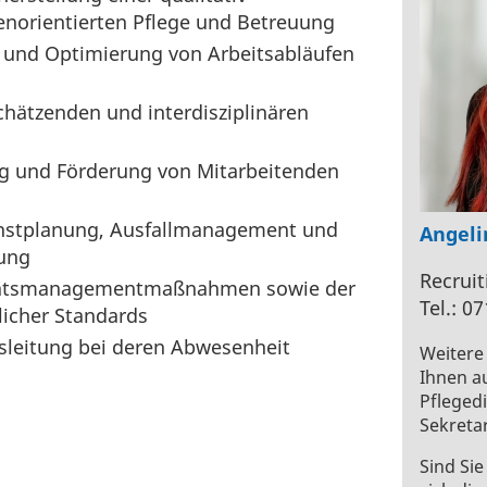
enorientierten Pflege und Betreuung
 und Optimierung von Arbeitsabläufen
chätzenden und interdisziplinären
ng und Förderung von Mitarbeitenden
enstplanung, Ausfallmanagement und
Angel
rung
Recruit
itätsmanagementmaßnahmen sowie der
Tel.: 0
icher Standards
nsleitung bei deren Abwesenheit
Weitere 
Ihnen a
Pflegedi
Sekreta
Sind Sie