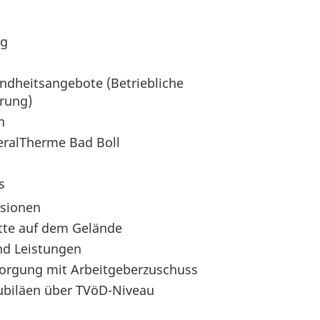
ng
ndheitsangebote (Betriebliche
rung)
n
neralTherme Bad Boll
s
isionen
tte auf dem Gelände
und Leistungen
rsorgung mit Arbeitgeberzuschuss
ubiläen über TVöD-Niveau